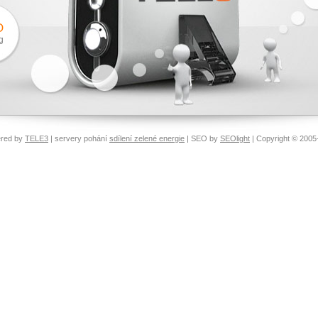
O
g
red by
TELE3
| servery pohání
sdílení zelené energie
| SEO by
SEOlight
| Copyright © 2005