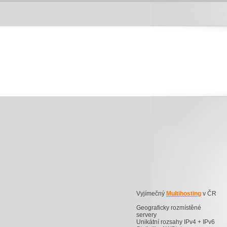
Vyjímečný
Multihosting
v ČR
Geograficky rozmístěné
servery
Unikátní rozsahy IPv4 + IPv6