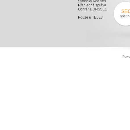
Statistiky AWStats
Přehledná správa
Ochrana DNSSEC
SE
hostin
Pouze u TELE3
Powe